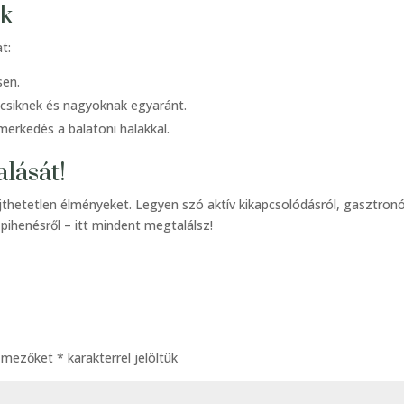
ok
t:
sen.
csiknek és nagyoknak egyaránt.
erkedés a balatoni halakkal.
lását!
jthetetlen élményeket. Legyen szó aktív kikapcsolódásról, gasztron
ihenésről – itt mindent megtalálsz!
ő mezőket
*
karakterrel jelöltük