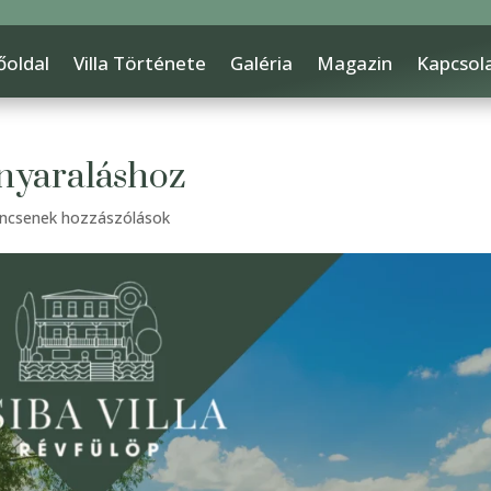
őoldal
Villa Története
Galéria
Magazin
Kapcsol
 nyaraláshoz
incsenek hozzászólások