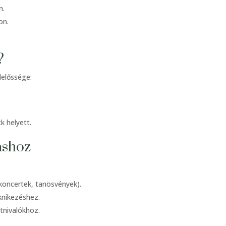
n.
on.
?
lelőssége:
k helyett.
áshoz
koncertek, tanösvények).
iknikezéshez.
tnivalókhoz.