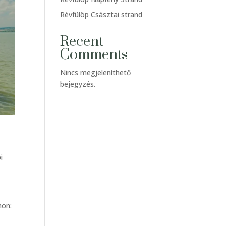
Révfülöp Császtai strand
Recent
Comments
Nincs megjeleníthető
bejegyzés.
i
hon: