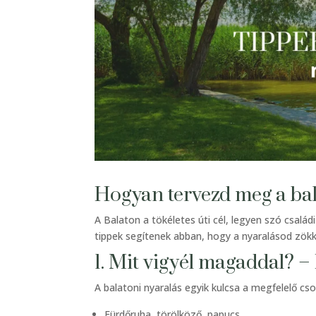
Hogyan tervezd meg a ba
A Balaton a tökéletes úti cél, legyen szó családi
tippek segítenek abban, hogy a nyaralásod zökk
1. Mit vigyél magaddal? – 
A balatoni nyaralás egyik kulcsa a megfelelő 
Fürdőruha, törölköző, papucs.