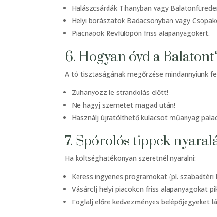
Halászcsárdák Tihanyban vagy Balatonfürede
Helyi borászatok Badacsonyban vagy Csopak
Piacnapok Révfülöpön friss alapanyagokért.
6. Hogyan óvd a Balatont
A tó tisztaságának megőrzése mindannyiunk fe
Zuhanyozz le strandolás előtt!
Ne hagyj szemetet magad után!
Használj újratölthető kulacsot műanyag palac
7. Spórolós tippek nyaral
Ha költséghatékonyan szeretnél nyaralni:
Keress ingyenes programokat (pl. szabadtéri 
Vásárolj helyi piacokon friss alapanyagokat p
Foglalj előre kedvezményes belépőjegyeket lá