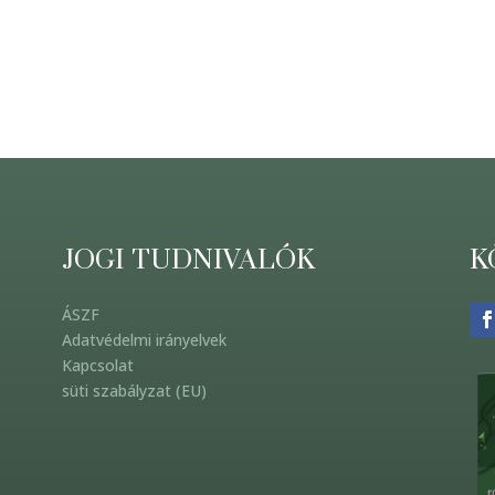
JOGI TUDNIVALÓK
K
ÁSZF
Adatvédelmi irányelvek
Kapcsolat
süti szabályzat (EU)