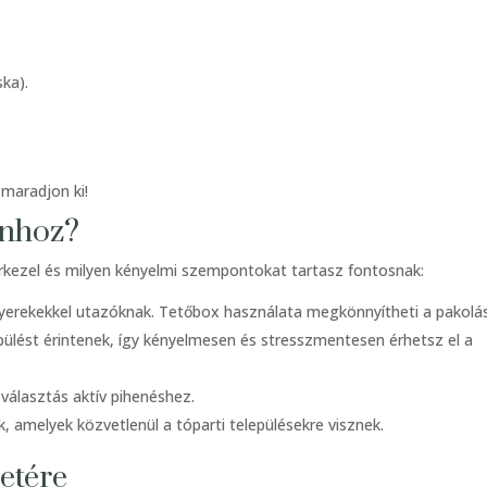
.
ska).
 maradjon ki!
onhoz?
rkezel és milyen kényelmi szempontokat tartasz fontosnak:
yerekekkel utazóknak. Tetőbox használata megkönnyítheti a pakolás
pülést érintenek, így kényelmesen és stresszmentesen érhetsz el a
 választás aktív pihenéshez.
, amelyek közvetlenül a tóparti településekre visznek.
etére