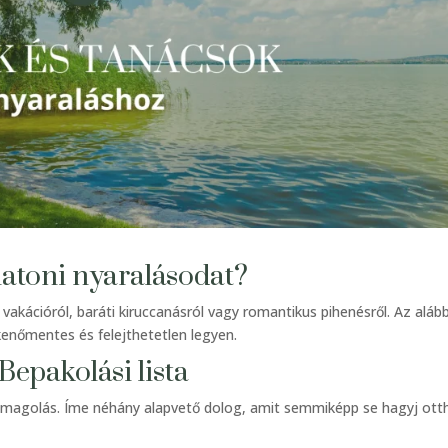
latoni nyaralásodat?
 vakációról, baráti kiruccanásról vagy romantikus pihenésről. Az alább
enőmentes és felejthetetlen legyen.
Bepakolási lista
csomagolás. Íme néhány alapvető dolog, amit semmiképp se hagyj ott