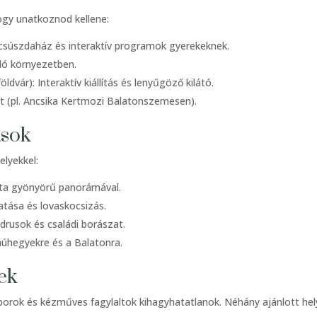
ogy unatkoznod kellene:
 csúszdaház és interaktív programok gyerekeknek.
ló környezetben.
vár): Interaktív kiállítás és lenyűgöző kilátó.
tt (pl. Ancsika Kertmozi Balatonszemesen).
ások
elyekkel:
éta gyönyörű panorámával.
atása és lovaskocsizás.
drusok és családi borászat.
anúhegyekre és a Balatonra.
ek
, borok és kézműves fagylaltok kihagyhatatlanok. Néhány ajánlott hel