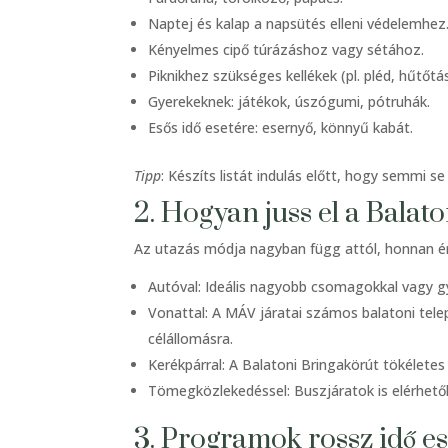
Naptej és kalap a napsütés elleni védelemhez
Kényelmes cipő túrázáshoz vagy sétához.
Piknikhez szükséges kellékek (pl. pléd, hűtőtá
Gyerekeknek: játékok, úszógumi, pótruhák.
Esős idő esetére: esernyő, könnyű kabát.
Tipp
: Készíts listát indulás előtt, hogy semmi se
2. Hogyan juss el a Balat
Az utazás módja nagyban függ attól, honnan é
Autóval: Ideális nagyobb csomagokkal vagy g
Vonattal: A MÁV járatai számos balatoni tele
célállomásra.
Kerékpárral: A Balatoni Bringakörút tökéletes
Tömegközlekedéssel: Buszjáratok is elérhetők
3. Programok rossz idő es