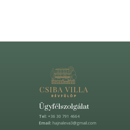
Ügyfélszolgálat
Tel:
+36 30 791 4664
Email:
hajnaleva3@gmail.com