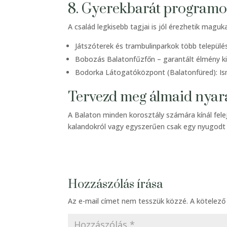
8. Gyerekbarát program
A család legkisebb tagjai is jól érezhetik maguka
Játszóterek és trambulinparkok több települé
Bobozás Balatonfűzfőn – garantált élmény ki
Bodorka Látogatóközpont (Balatonfüred): Ism
Tervezd meg álmaid nyara
A Balaton minden korosztály számára kínál fele
kalandokról vagy egyszerűen csak egy nyugodt p
Hozzászólás írása
Az e-mail címet nem tesszük közzé.
A kötelez