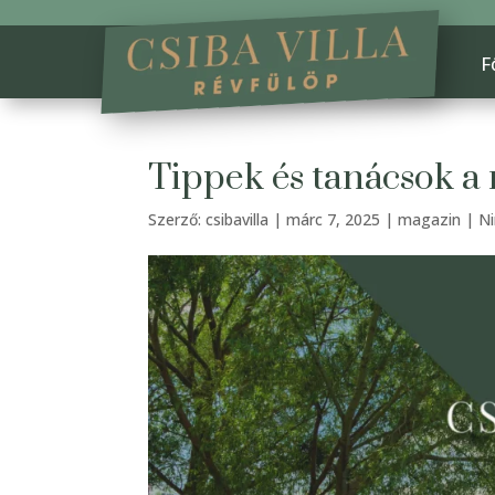
F
Tippek és tanácsok a
Szerző:
csibavilla
|
márc 7, 2025
|
magazin
|
N