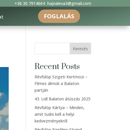
+36 30 7914664
hajnaleva3@gmail.com
FOGLALÁS
at
Keresés
Recent Posts
Révfülöp Szigeti Kertmozi –
Filmes álmok a Balaton
partján
43. Lidl Balaton átúszás 2025
Révfülöp Kártya – Minden,
amit tudni kell a helyi
kedvezményekről
Révfülöp Napfény Strand