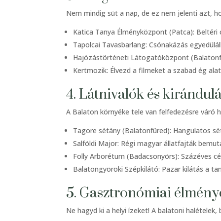
Nem mindig süt a nap, de ez nem jelenti azt, h
Katica Tanya Élményközpont (Patca): Beltéri
Tapolcai Tavasbarlang: Csónakázás egyedülál
Hajózástörténeti Látogatóközpont (Balatonföld
Kertmozik: Élvezd a filmeket a szabad ég ala
4. Látnivalók és kirándul
A Balaton környéke tele van felfedezésre váró h
Tagore sétány (Balatonfüred): Hangulatos s
Salföldi Major: Régi magyar állatfajták bemut
Folly Arborétum (Badacsonyörs): Százéves cé
Balatongyöröki Szépkilátó: Pazar kilátás a t
5. Gasztronómiai élmény
Ne hagyd ki a helyi ízeket! A balatoni halételek